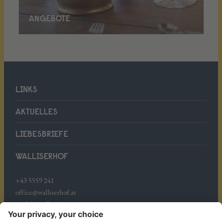
ANGEBOTE
LINKS
AKTUELLES
LIEBESBRIEFE
WALLISERHOF
+43 5559 241
office@walliserhof.at
Mühledörfle 158
A-6708 Brand