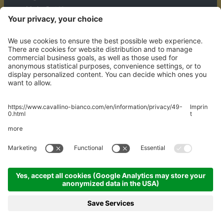
Mühledörfle 158
A-6708 Brand
ANREISE
© 2026 Hotel Walliserhof GmbH
MwStNr. AT U69165636
Impressum
Datenschutzerklärung
Sitemap
Cookie Einstellungen