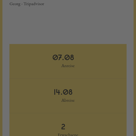
Georg - Tripadvisor
komm
johan
07.08
Anreise
14.08
Abreise
2
Erwachsene