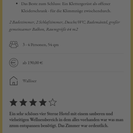
Das Beste zum Schluss: Ein Klettergerüst als offener
Kleiderschrank - für die Klimmzüge zwischendurch.
2 Badezimmer, 2 Schlafzimmer, Dusche/WC, Bademäntel, großer
gemeinsamer Balkon, Raumgröße 64 m2​​​
3 - 4 Personen, 54 qm
ab 190,00 €
Walliser
Ein sehr schönes vier Sterne Hotel mit einem sauberen und
Es wa
vielseitigen Wellnessbereich in dem alles vorhanden war was man
exzel
euer
zzum entspannen benötigt. Das Zimmer war ordentlich.
ist e
sich 