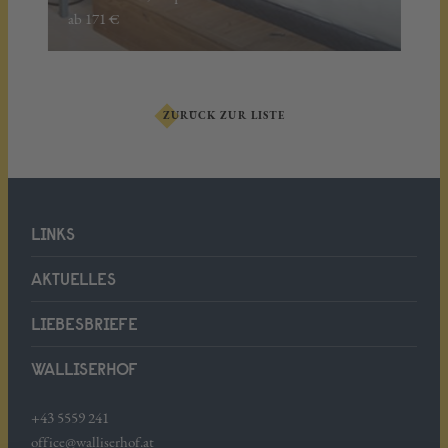
ab 171 €
ZURÜCK ZUR LISTE
LINKS
AKTUELLES
LIEBESBRIEFE
WALLISERHOF
+43 5559 241
office@walliserhof.at