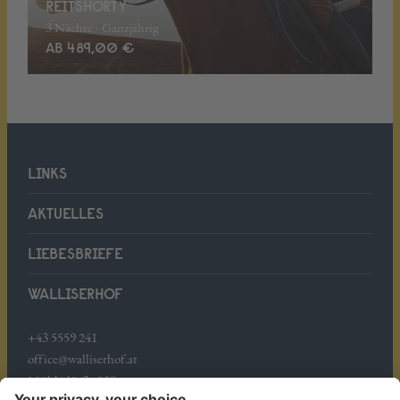
REITSHORTY
3 Nächte - Ganzjährig
AB 489,00 €
LINKS
AKTUELLES
LIEBESBRIEFE
WALLISERHOF
+43 5559 241
office@walliserhof.at
Mühledörfle 158