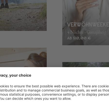
VERWÖHNWEEK
4 Nächte - Ganzjährig
AB 510,00 €