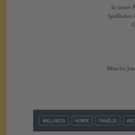
In unsere 
Spaßhaben ü
G
März bis Jun
WELLNESS
HUNDE
FAMILIE
AKT