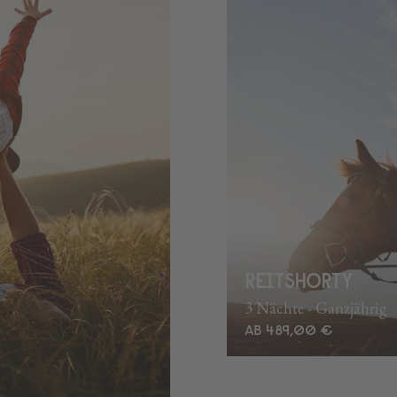
REITSHORTY
3 Nächte - Ganzjährig
AB 489,00 €