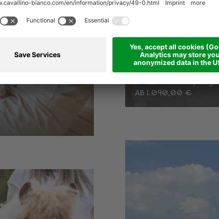
REITERLEBNIS
7 Nächte - Ganzjährig
AB 1.090,00 €