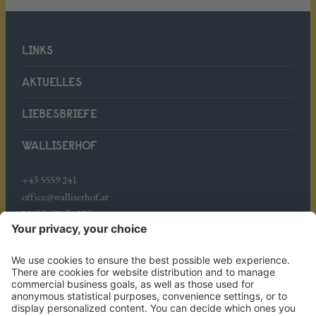
LINKS
AKTUELLES
LIEBESBRIEFE
WALLISERHOF
+43 5559 241
office@walliserhof.at
Mühledörfle 158
A-6708 Brand
ANREISE