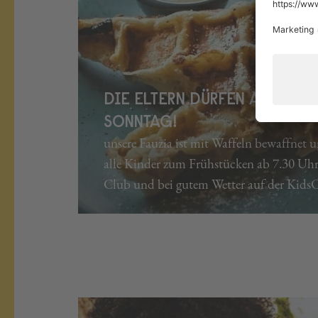
DIE ELTERN DÜRFEN AUSSCH
SONNTAG!
unsere Fauzia ist mit Waffeln bewaffnet u
alle Kinder zum Frühstücken ab 7.30 Uhr
Club und bei gutem Wetter auf der KidsC