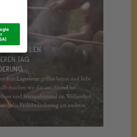
OW GRILLEN
EREN TAG
DERUNG
 dem Lagerfeuer grillen kennt und liebt
shalb machen wir das am Abend bei
feuer und Sternenhimmel im Walliserhof
beste? die Fackelwanderung am anderen