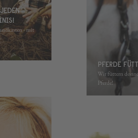
 JEDEN
INIS!
andkasten - mit
PFERDE FÜT
Wir füttern donn
Pferde!