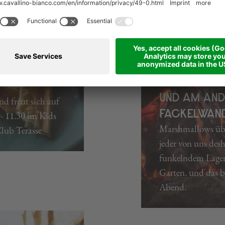
LAFEN AM
MARSHMALL
UND AM AND
nd freut sich auf
FACKELWAN
- 11.30 im Kids
Marshmallows über
lub Terasse
jeder von uns de
funkelndem Lager
Garten. und das 
Abend.