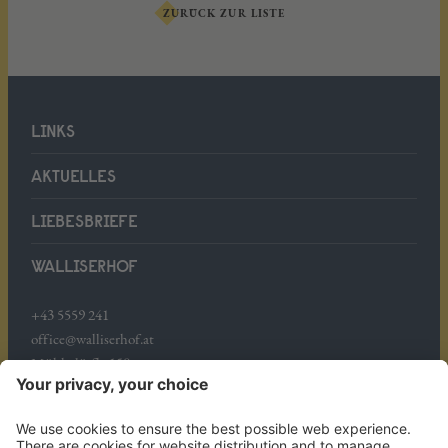
ZURÜCK ZUR LISTE
LINKS
AKTUELLES
LIEBESBRIEFE
WALLISERHOF
+43 5559 241
office@walliserhof.at
Mühledörfle 158
A-6708 Brand
ANREISE