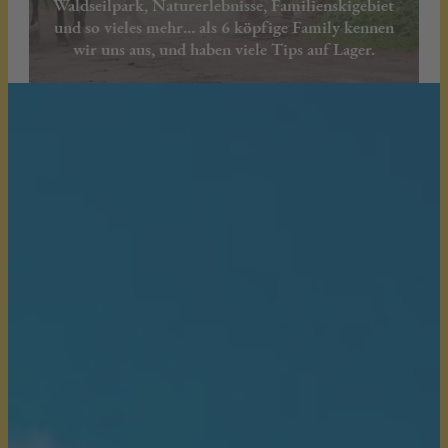
Waldseilpark, Naturerlebnisse, Familienskigebiet
u
und so vieles mehr… als 6 köpfige Family kennen
wir uns aus, und haben viele Tips auf Lager.