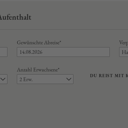
Aufenthalt
Gewünschte Abreise*
Verp
Ha
Anzahl Erwachsene*
DU REIST MIT 
2 Erw.