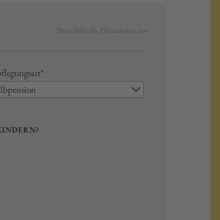
*Bitte fülle alle Pflichtfelder aus
flegungsart*
lbpension
KINDERN?