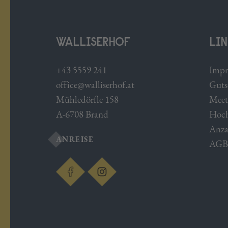
WALLISERHOF
LIN
+43 5559 241
Impr
office@walliserhof.at
Guts
Mühledörfle 158
Meet
A-6708 Brand
Hoch
Anza
ANREISE
AGB