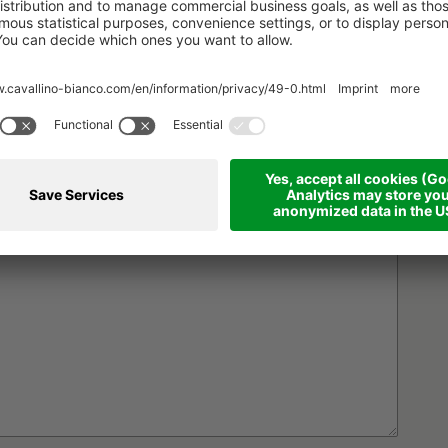
PLZ
Ort
st