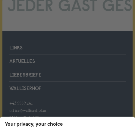
DER GAST GESCHI
LINKS
AKTUELLES
LIEBESBRIEFE
WALLISERHOF
+43 5559 241
office@walliserhof.at
Mühledörfle 158
A-6708 Brand